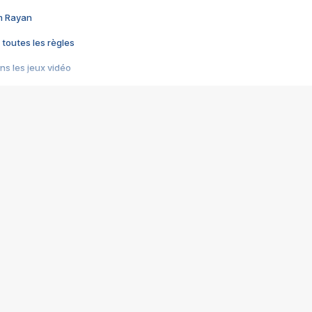
im Rayan
 toutes les règles
s les jeux vidéo
us choquant de Rockstar ? - Le scandale BULLY
e plus moche de Steam
du RÊVE tourne au CAUCHEMAR
pendant 8 heures
it… à tort
umiliés par un jeu vidéo
ire - Final Fantasy 8
ti un empire - Age of Empires
story DOFUS