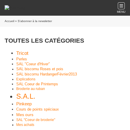
MENU
Accueil
» S'abonner à la newsletter
TOUTES LES CATÉGORIES
Tricot
Perles
SAL "Coeur d'Hiver"
SAL biscornu Roses et pois
SAL biscornu HardangerFévrier2013
Explications
SAL Coeur de Printemps
Broderie au ruban
S.A.L.
Pinkeep
Cours de points spéciaux
Mes ours
SAL "Coeur de broderie"
Mes achats