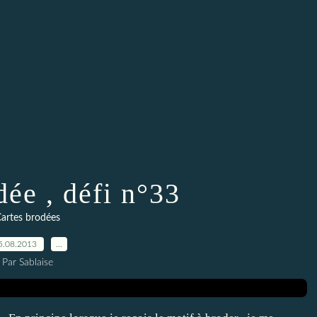
dée , défi n°33
artes brodées
5.08.2013
…
Par Sablaise