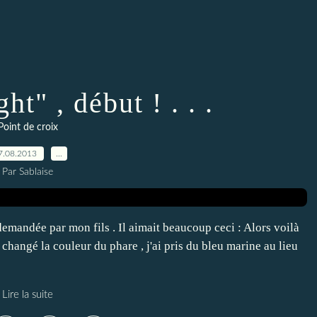
ht" , début ! . . .
Point de croix
7.08.2013
…
Par Sablaise
demandée par mon fils . Il aimait beaucoup ceci : Alors voilà
changé la couleur du phare , j'ai pris du bleu marine au lieu
Lire la suite