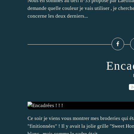
Nous en sommes au défi n°33 proposé par Laetitia .
demande quelle couleur je vais utiliser , je cherche ,
concerne les deux derniers...
Encad
2
Ce soir je viens vous montrer mes broderies qui ét
"finitionnées" ! Il y avait la jolie grille "Sweet
blanc , mais comme le cadre était...