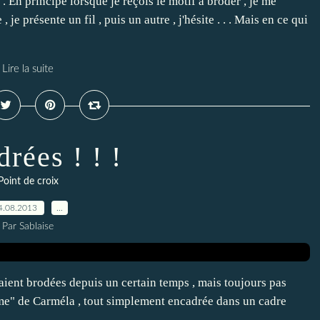
 En principe lorsque je reçois le motif à broder , je me
 je présente un fil , puis un autre , j'hésite . . . Mais en ce qui
Lire la suite
rées ! ! !
Point de croix
4.08.2013
…
Par Sablaise
aient brodées depuis un certain temps , mais toujours pas
 Home" de Carméla , tout simplement encadrée dans un cadre