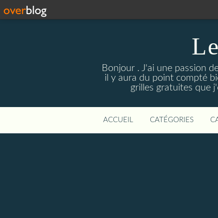
Le
Bonjour . J'ai une passion d
il y aura du point compté bie
grilles gratuites que 
ACCUEIL
CATÉGORIES
C