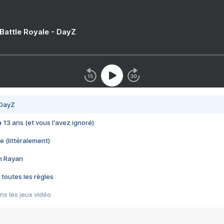
 Battle Royale - DayZ
 DayZ
 a 13 ans (et vous l'avez ignoré)
e (littéralement)
im Rayan
 toutes les règles
s les jeux vidéo
us choquant de Rockstar ? - Le scandale BULLY