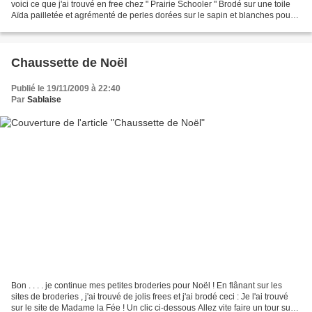
voici ce que j'ai trouvé en free chez " Prairie Schooler " Brodé sur une toile
Aïda pailletée et agrémenté de perles dorées sur le sapin et blanches pour
symboliser la neige...
Chaussette de Noël
Publié le 19/11/2009 à 22:40
Par
Sablaise
Bon . . . . je continue mes petites broderies pour Noël ! En flânant sur les
sites de broderies , j'ai trouvé de jolis frees et j'ai brodé ceci : Je l'ai trouvé
sur le site de Madame la Fée ! Un clic ci-dessous Allez vite faire un tour sur