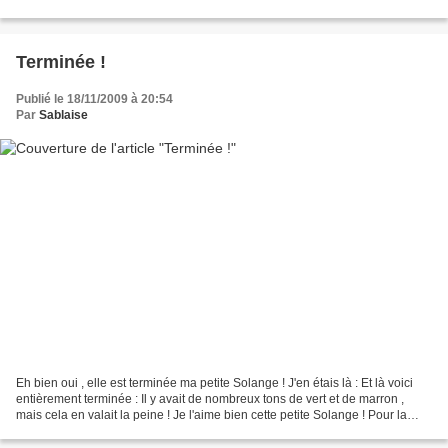
son site ,...
Terminée !
Publié le 18/11/2009 à 20:54
Par
Sablaise
Eh bien oui , elle est terminée ma petite Solange ! J'en étais là : Et là voici
entièrement terminée : Il y avait de nombreux tons de vert et de marron ,
mais cela en valait la peine ! Je l'aime bien cette petite Solange ! Pour la
finition , je ne sais...