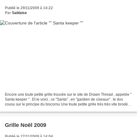
Publié le 29/11/2009 à 14:22
Par
Sablaise
Encore une toute petite grille trouvée sur le site de Drawn Thread , appelée "
Santa keeper " . Et le voici , ce "Santa" , en "gardien de ciseaux" . le dos
cousu sur le principe du biscornu Une toute petite grille très très vite brodée .
. . Et mes ciseaux...
Grille Noël 2009
Publié le 27/11/2009 à 14:04