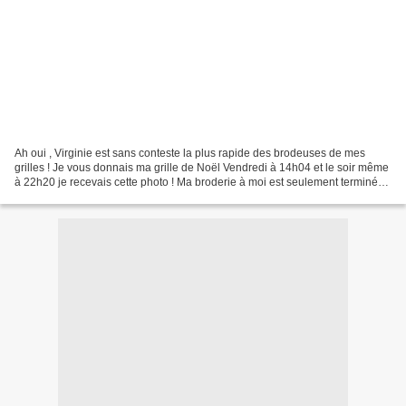
Ah oui , Virginie est sans conteste la plus rapide des brodeuses de mes
grilles ! Je vous donnais ma grille de Noël Vendredi à 14h04 et le soir même
à 22h20 je recevais cette photo ! Ma broderie à moi est seulement terminée ,
pas encore montée en . ....