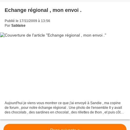
Echange régional , mon envoi .
Publié le 17/11/2009 à 13:56
Par
Sablaise
Aujourd'hui je viens vous montrer ce que j'ai envoyé à Sandie , ma copine
de forum , pour notre échange régional . Une photo de l'ensemble Il y avait
des chocolats , des sardines en chocolat , des rillettes de thon , et puis côté
broderie , un coussinet...