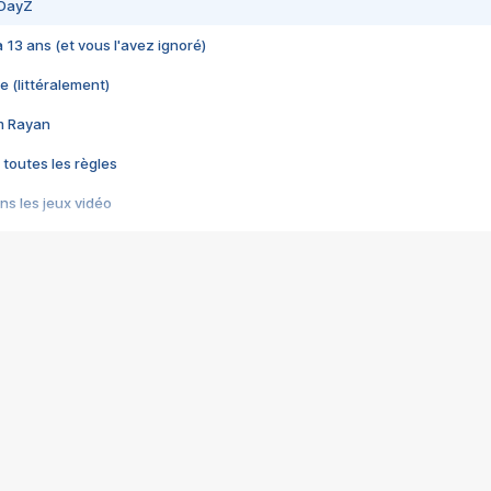
 DayZ
 a 13 ans (et vous l'avez ignoré)
e (littéralement)
im Rayan
 toutes les règles
s les jeux vidéo
us choquant de Rockstar ? - Le scandale BULLY
e plus moche de Steam
du RÊVE tourne au CAUCHEMAR
pendant 8 heures
it… à tort
umiliés par un jeu vidéo
ire - Final Fantasy 8