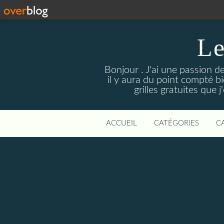
Le
Bonjour . J'ai une passion d
il y aura du point compté bie
grilles gratuites que 
ACCUEIL
CATÉGORIES
C