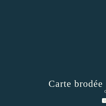
Carte brodée 
C
0