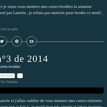
s je viens vous montrer mes cartes brodées la semaine
oposé par Laetitia , je n'étais pas motivée pour broder ce motif ,
Lire la suite
n°3 de 2014
artes brodées
9.01.2014
…
Par Sablaise
ncée et j'allais oublier de vous montrer mes cartes réalisées
re j'en ai fait 4 , le motif était très simple et j'étais inspirée ,