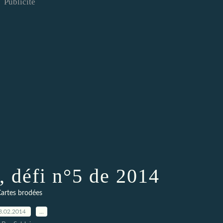
Publicité
, défi n°5 de 2014
artes brodées
3.02.2014
…