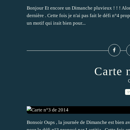
Bonjour Et encore un Dimanche pluvieux ! ! ! Alor
dernière . Cette fois je n'ai pas fait le défi n°4 pr
un motif qui irait bien pour...
Carte 
C
1
Bonsoir Oups , la journée de Dimanche est bien ava
pour le défi n°3 proposé par Laetitia . Cette fois enco