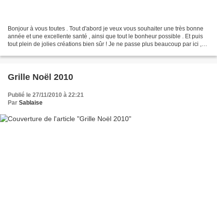
Bonjour à vous toutes . Tout d'abord je veux vous souhaiter une très bonne
année et une excellente santé , ainsi que tout le bonheur possible . Et puis
tout plein de jolies créations bien sûr ! Je ne passe plus beaucoup par ici ,
plus ou pas assez de...
Grille Noël 2010
Publié le 27/11/2010 à 22:21
Par
Sablaise