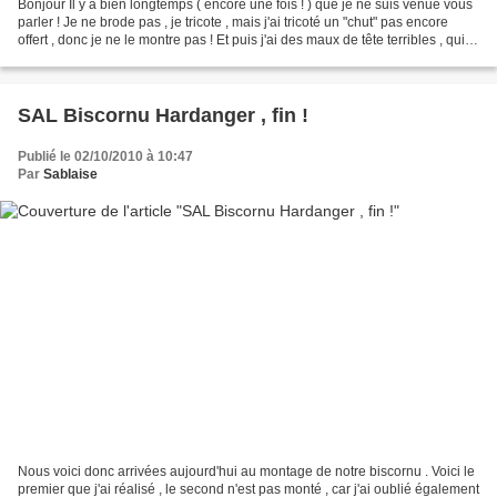
Bonjour Il y a bien longtemps ( encore une fois ! ) que je ne suis venue vous
parler ! Je ne brode pas , je tricote , mais j'ai tricoté un "chut" pas encore
offert , donc je ne le montre pas ! Et puis j'ai des maux de tête terribles , qui
m'assomment...
SAL Biscornu Hardanger , fin !
Publié le 02/10/2010 à 10:47
Par
Sablaise
Nous voici donc arrivées aujourd'hui au montage de notre biscornu . Voici le
premier que j'ai réalisé , le second n'est pas monté , car j'ai oublié également