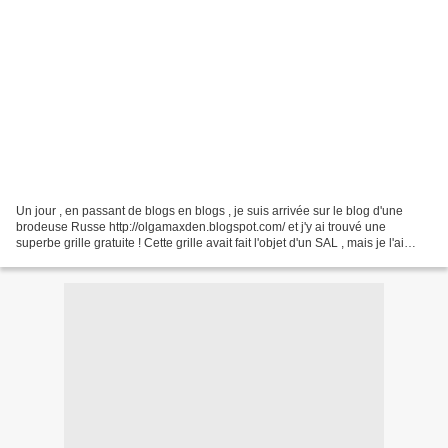
Un jour , en passant de blogs en blogs , je suis arrivée sur le blog d'une
brodeuse Russe http://olgamaxden.blogspot.com/ et j'y ai trouvé une
superbe grille gratuite ! Cette grille avait fait l'objet d'un SAL , mais je l'ai
découverte trop tard . . ....