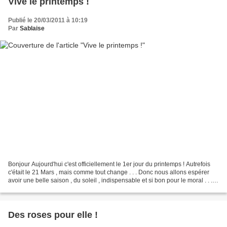
Vive le printemps !
Publié le 20/03/2011 à 10:19
Par
Sablaise
Bonjour Aujourd'hui c'est officiellement le 1er jour du printemps ! Autrefois
c'était le 21 Mars , mais comme tout change . . . Donc nous allons espérer
avoir une belle saison , du soleil , indispensable et si bon pour le moral . . . et
de jolies fleurs...
Des roses pour elle !