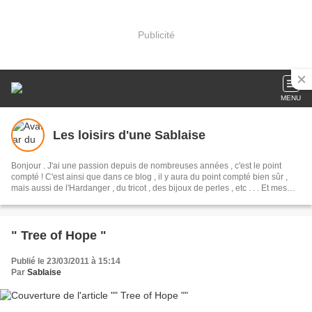
Publicité
MENU
Les loisirs d'une Sablaise
Bonjour . J'ai une passion depuis de nombreuses années , c'est le point
compté ! C'est ainsi que dans ce blog , il y aura du point compté bien sûr ,
mais aussi de l'Hardanger , du tricot , des bijoux de perles , etc . . . Et mes
grilles gratuites que j'offre avec beaucoup de plaisir . Tout ce que je réalise
et tout ce que j'aime !
" Tree of Hope "
Publié le 23/03/2011 à 15:14
Par
Sablaise