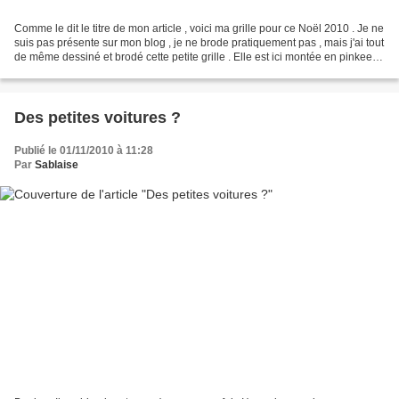
Comme le dit le titre de mon article , voici ma grille pour ce Noël 2010 . Je ne
suis pas présente sur mon blog , je ne brode pratiquement pas , mais j'ai tout
de même dessiné et brodé cette petite grille . Elle est ici montée en pinkeep
mais peut aussi...
Des petites voitures ?
Publié le 01/11/2010 à 11:28
Par
Sablaise