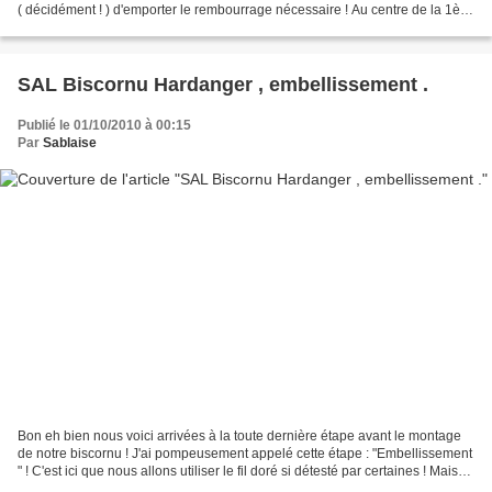
( décidément ! ) d'emporter le rembourrage nécessaire ! Au centre de la 1ère
face j'ai mis un...
SAL Biscornu Hardanger , embellissement .
Publié le 01/10/2010 à 00:15
Par
Sablaise
Bon eh bien nous voici arrivées à la toute dernière étape avant le montage
de notre biscornu ! J'ai pompeusement appelé cette étape : "Embellissement
" ! C'est ici que nous allons utiliser le fil doré si détesté par certaines ! Mais
pas de panique , nous...