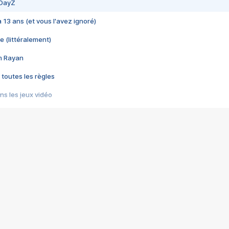
 DayZ
 a 13 ans (et vous l'avez ignoré)
e (littéralement)
im Rayan
 toutes les règles
s les jeux vidéo
us choquant de Rockstar ? - Le scandale BULLY
e plus moche de Steam
du RÊVE tourne au CAUCHEMAR
pendant 8 heures
it… à tort
umiliés par un jeu vidéo
ire - Final Fantasy 8