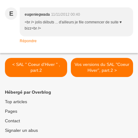
E
eugeniegwada
11/11/2012 00:40
<br /> jolis débuts ... d'ailleurs je file commencer de suite ♥
bizz<br />
Répondre
< SAL " Coeur d'Hiver " ,
Vos versions du SAL "Coeur
part.2
Hiver", part.2 >
Hébergé par Overblog
Top articles
Pages
Contact
Signaler un abus