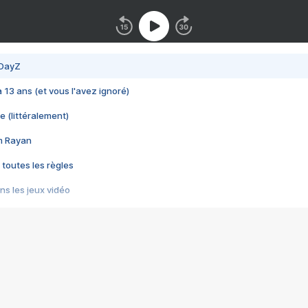
 DayZ
 a 13 ans (et vous l'avez ignoré)
e (littéralement)
im Rayan
 toutes les règles
s les jeux vidéo
us choquant de Rockstar ? - Le scandale BULLY
e plus moche de Steam
du RÊVE tourne au CAUCHEMAR
pendant 8 heures