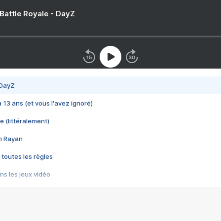
 Battle Royale - DayZ
 DayZ
 a 13 ans (et vous l'avez ignoré)
e (littéralement)
im Rayan
 toutes les règles
s les jeux vidéo
us choquant de Rockstar ? - Le scandale BULLY
e plus moche de Steam