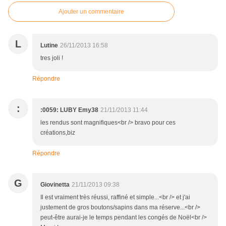
Ajouter un commentaire
L
Lutine
26/11/2013 16:58
tres joli !
Répondre
:
:0059: LUBY Emy38
21/11/2013 11:44
les rendus sont magnifiques<br /> bravo pour ces
créations,biz
Répondre
G
Giovinetta
21/11/2013 09:38
Il est vraiment très réussi, raffiné et simple...<br /> et j'ai
justement de gros boutons/sapins dans ma réserve...<br />
peut-être aurai-je le temps pendant les congés de Noël<br />